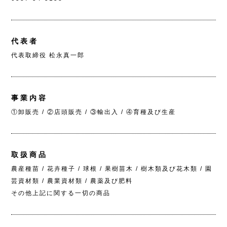
代表者
代表取締役 松永真一郎
事業内容
①卸販売 / ②店頭販売 / ③輸出入 / ④育種及び生産
取扱商品
農産種苗 / 花卉種子 / 球根 / 果樹苗木 / 樹木類及び花木類 / 園
芸資材類 / 農業資材類 / 農薬及び肥料
その他上記に関する一切の商品