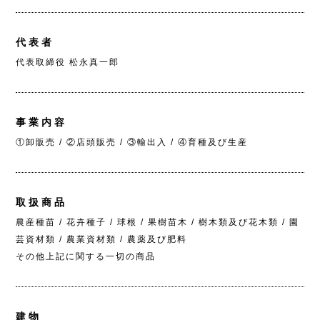
代表者
代表取締役 松永真一郎
事業内容
①卸販売 / ②店頭販売 / ③輸出入 / ④育種及び生産
取扱商品
農産種苗 / 花卉種子 / 球根 / 果樹苗木 / 樹木類及び花木類 / 園
芸資材類 / 農業資材類 / 農薬及び肥料
その他上記に関する一切の商品
建物